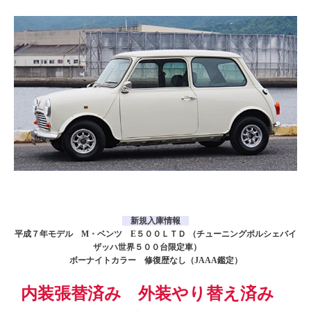
新規入庫情報
平成７年モデル M・ベンツ
E５００ＬＴＤ （チューニングポルシェバイ
ザッハ世界５００台限定車）
ボーナイトカラー 修復歴なし（JAAA鑑定）
内装張替済み 外装やり替え済み