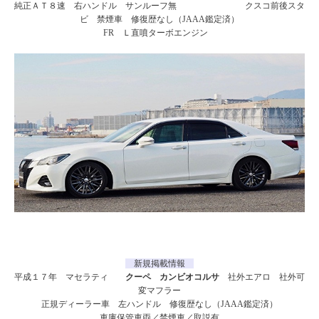
純正ＡＴ８速 右ハンドル サンルーフ無 クスコ前後スタ
ビ 禁煙車 修復歴なし（JAAA鑑定済）
FR Ｌ直噴ターボエンジン
新規掲載情報
平成１７年 マセラティ
クーペ カンビオコルサ
社外エアロ 社外可
変マフラー
正規ディーラー車 左ハンドル 修復歴なし（JAAA鑑定済）
車庫保管車両／禁煙車／取説有