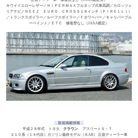
キウイイエローレザー／ＨＩＰＥＲＭＡＸフルタップ式車高調／カロッツェ
リアナビ／ＮＥＥＺ ＥＵＲＯ ＣＲＯＳＳ１８インチ（ＰＩＲＥＬＬＩ）
／トランクスポイラー／ルーフスポイラー／Ｆタワーバー／キャリパーブル
ーペイント／ＥＴＣ 修復歴なし（JAAA鑑定）
新規掲載情報
平成２８年式 トヨタ
クラウン
アスリートＳ－Ｔ
２１０系（１４代目）ガソリン最終モデル（８AR） 正規ディーラー車