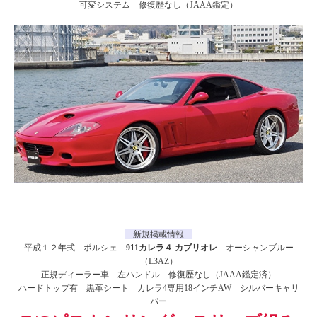
可変システム 修復歴なし（JAAA鑑定）
新規掲載情報
平成１２年式 ポルシェ
911カレラ４ カブリオレ
オーシャンブルー
（L3AZ）
正規ディーラー車 左ハンドル 修復歴なし（JAAA鑑定済）
ハードトップ有 黒革シート カレラ4専用18インチAW シルバーキャリ
パー