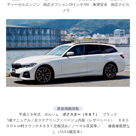
ディーゼルエンジン 純正オプション19インチAW 衝突安全 純正ナビカ
メラ
新規掲載情報
平成１９年式 ポルシェ
ボクスター（９８７）
ブラック
5速マニュアル／左ステアリング／ベージュ内装（レザーシート） ６８０
００ｋｍ時クラッチＡＳＳＹ交換済み／ノーマル良質車／ 修復修復歴な
し（JAAA鑑定未）