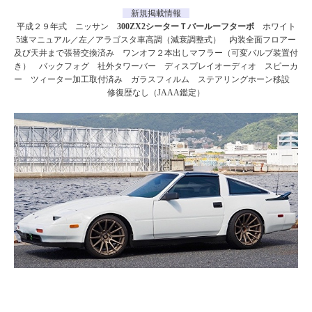
新規掲載情報
平成２９年式 ニッサン
300ZX2シーターＴバールーフターボ
ホワイト
5速マニュアル／左／アラゴスタ車高調（減衰調整式） 内装全面フロアー
及び天井まで張替交換済み ワンオフ２本出しマフラー（可変バルブ装置付
き） バックフォグ 社外タワーバー ディスプレイオーディオ スピーカ
ー ツィーター加工取付済み ガラスフィルム ステアリングホーン移設
修復歴なし（JAAA鑑定）