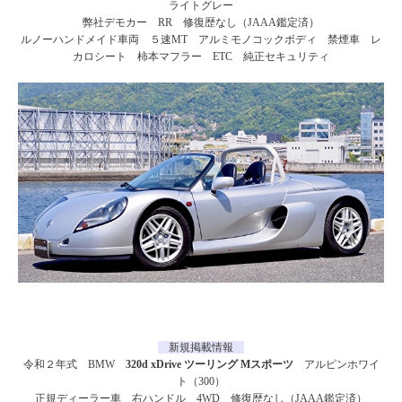
ライトグレー
弊社デモカー RR 修復歴なし（JAAA鑑定済）
ルノーハンドメイド車両 ５速MT アルミモノコックボディ 禁煙車 レ
カロシート 柿本マフラー ETC 純正セキュリティ
新規掲載情報
令和２年式 BMW
320d xDrive ツーリング Mスポーツ
アルピンホワイ
ト（300）
正規ディーラー車 右ハンドル 4WD 修復歴なし（JAAA鑑定済）