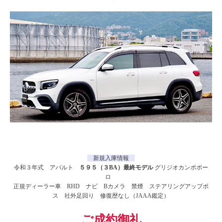
新規入庫情報
令和３年式 アバルト
５９５（３BA）最終モデル
グリジオカンポボー
ロ
正規ディーラー車 RHD ナビ Bカメラ 禁煙 ステアリングアップボ
ス 社外足回り 修復歴なし（JAAA鑑定）
ご成約御礼