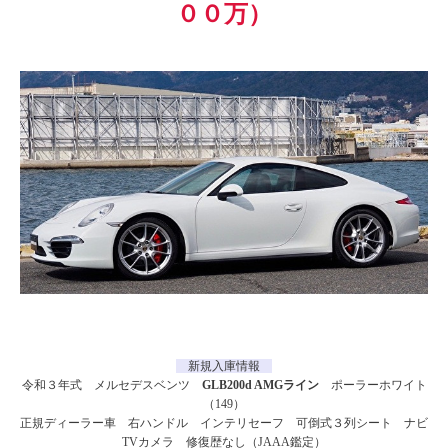
００万）
新規入庫情報
令和３年式 メルセデスベンツ
GLB200d AMGライン
ポーラーホワイト
（149）
正規ディーラー車 右ハンドル インテリセーフ 可倒式３列シート ナビ
TVカメラ 修復歴なし（JAAA鑑定）