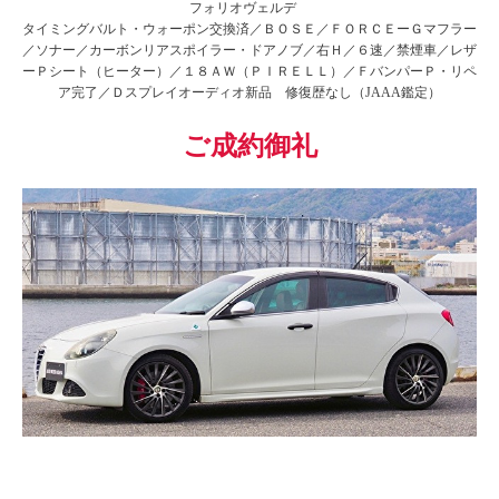
フォリオヴェルデ
タイミングバルト・ウォーポン交換済／ＢＯＳＥ／ＦＯＲＣＥーＧマフラー
／ソナー／カーボンリアスポイラー・ドアノブ／右Ｈ／６速／禁煙車／レザ
ーＰシート（ヒーター）／１８ＡＷ（ＰＩＲＥＬＬ）／ＦバンパーＰ・リペ
ア完了／Ｄスプレイオーディオ新品 修復歴なし（JAAA鑑定）
ご成約御礼