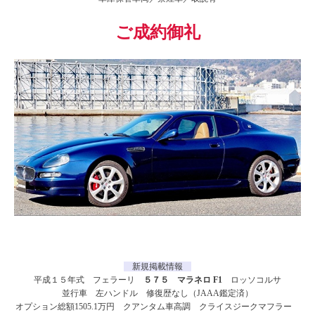
ご成約御礼
新規掲載情報
平成１５年式 フェラーリ
５７５ マラネロ F1
ロッソコルサ
並行車 左ハンドル 修復歴なし（JAAA鑑定済）
オプション総額1505.1万円 クアンタム車高調 クライスジークマフラー