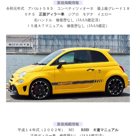
新規掲載情報
令和元年式 アバルト５９５ コンペティツィオーネ 最上級グレード１８
０ＰＳ
正規ディラー車
ジアロ モデナ イエロー
右ハンドル 修復歴なし（JAAA鑑定済）
Ｉ５速ＡＴマニュアル 修復歴なし（JAAA鑑定）
新規掲載情報
平成１４年式（２００２年） M3
RHD ６速マニュアル
正規ディラー車 修復歴なし（JAAA鑑定済）